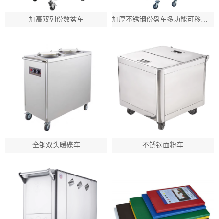
加高双列份数盆车
加厚不锈钢份盘车多功能可移动拆装式手推车
全钢双头暖碟车
不锈钢面粉车