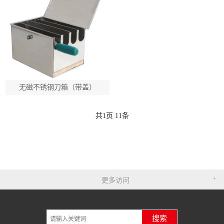
无磁不锈钢刀箱（带盖）
共
1
页
11
条
更多访问
搜索