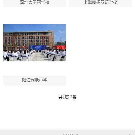
深圳太子湾学校
上海赫德双语学校
阳江绿地小学
共
1
页
7
条