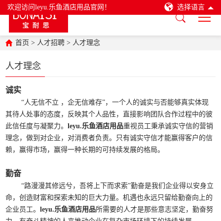
欢迎访问leyu.乐鱼酒店用品官网！
选择语言
首页
>
人才招聘
>
人才理念
人才理念
诚实
“人无信不立 ，企无信难存”，一个人的诚实与否能够真实体现
其待人处事的态度，反映其个人品性，直接影响团队合作过程中的彼
此信任度与凝聚力。
leyu.乐鱼酒店用品
重视员工秉承诚实守信的营销
理念，做到对企业，对消费者负责。只有诚实守信才能赢得客户的信
赖，赢得市场，赢得一种长期的可持续发展的格局。
勤奋
“路漫漫其修远兮，吾将上下而求索”勤奋是我们企业得以安身立
命，创造财富和探索未知的巨大力量。机遇也永远只留给勤奋向上的
企业员工。
leyu.乐鱼酒店用品
所需要的人才是那些意志坚定，勤奋努