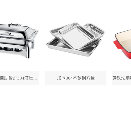
长方形透视自助餐炉304液压餐炉
加厚304不锈钢方盘
铸铁珐琅