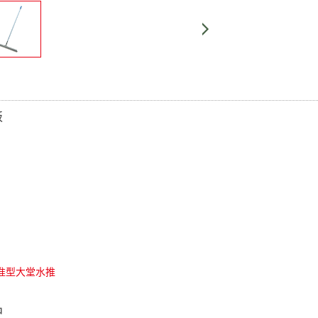
板
准型大堂水推
品