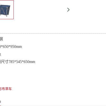
钢
*650*950mm
色
寸785*545*650mm
形布草车
品