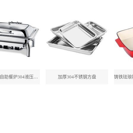
长方形透视自助餐炉304液压餐炉
加厚304不锈钢方盘
铸铁珐琅