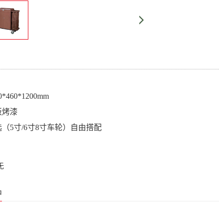
*460*1200mm
板烤漆
（5寸/6寸8寸车轮）自由搭配
无
品