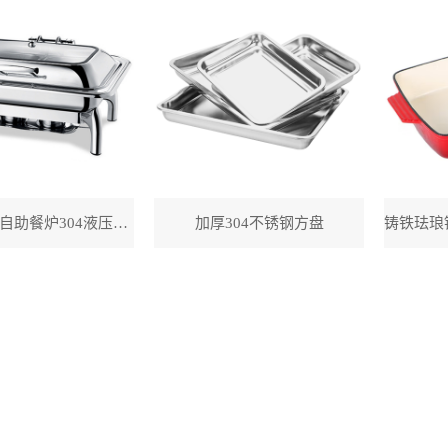
长方形透视自助餐炉304液压餐炉
加厚304不锈钢方盘
铸铁珐琅